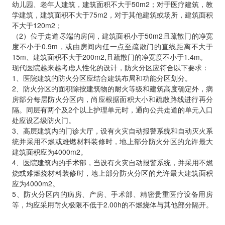
幼儿园、老年人建筑，建筑面积不大于50m2；对于医疗建筑，教
学建筑，建筑面积不大于75m2，对于其他建筑或场所，建筑面积
不大于120m2；
（2）位于走道尽端的房间，建筑面积小于50m2且疏散门的净宽
度不小于0.9m，或由房间内任一点至疏散门的直线距离不大于
15m、建筑面积不大于200m2,且疏散门的净宽度不小于1.4m。
现代医院越来越考虑人性化的设计，防火分区应符合以下要求：
1、医院建筑的防火分区应结合建筑布局和功能分区划分。
2、防火分区的面积除按建筑物的耐火等级和建筑高度确定外，病
房部分每层防火分区内，尚应根据面积大小和疏散路线进行再分
隔。同层有两个及2个以上护理单元时，通向公共走道的单元入口
处应设乙级防火门。
3、高层建筑内的门诊大厅，设有火灾自动报警系统和自动灭火系
统并采用不燃或难燃材料装修时，地上部分防火分区的允许最大
建筑面积应为4000m2。
4、医院建筑内的手术部，当设有火灾自动报警系统，并采用不燃
烧或难燃烧材料装修时，地上部分防火分区的允许最大建筑面积
应为4000m2。
5、防火分区内的病房、产房、手术部、精密贵重医疗设备用房
等，均应采用耐火极限不低于2.00h的不燃烧体与其他部分隔开。