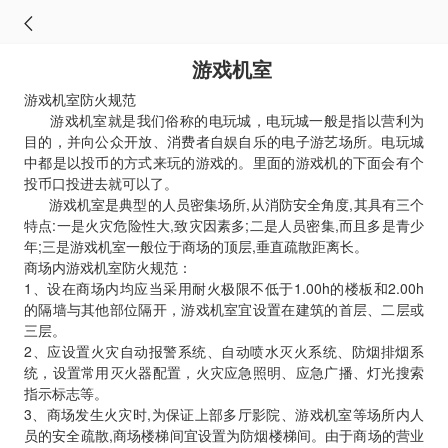
游戏机室
游戏机室防火规范
游戏机室就是我们俗称的电玩城，电玩城一般是指以营利为
目的，并向公众开放、消费者自娱自乐的电子游艺场所。电玩城
中都是以投币的方式来玩的游戏的。里面的游戏机的下面会有个
投币口投进去就可以了。
游戏机室是典型的人员密集场所,从消防安全角度,其具有三个
特点:一是火灾危险性大,致灾因素多;二是人员密集,而且多是青少
年;三是游戏机室一般位于商场的顶层,垂直疏散距离长。
商场内游戏机室防火规范：
1、设在商场内均应当采用耐火极限不低于1.00h的楼板和2.00h
的隔墙与其他部位隔开，游戏机室宜设置在建筑的首层、二层或
三层。
2、应设置火灾自动报警系统、自动喷水灭火系统、防烟排烟系
统，设置常用灭火器配置，火灾应急照明、应急广播、灯光搜索
指示标志等。
3、商场发生火灾时,为保证上部多厅影院、游戏机室等场所内人
员的安全疏散,商场楼梯间宜设置为防烟楼梯间。由于商场的营业