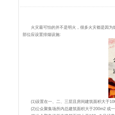
火灾最可怕的并不是明火，很多火灾都是因为烟雾
部位应设置排烟设施:
(1)设置在一、二、三层且房间建筑面积大于10
(2)公众聚集场所内总建筑面积大于200m2 或