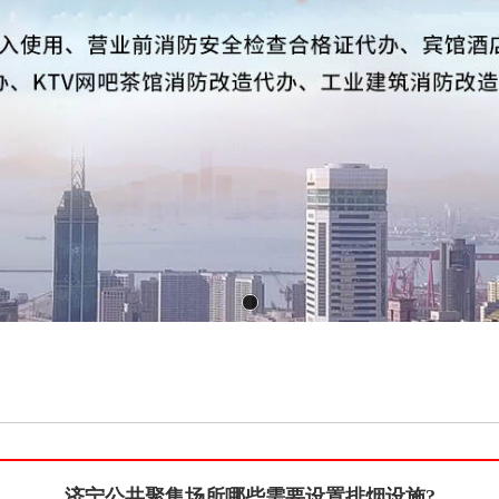
济宁公共聚集场所哪些需要设置排烟设施?