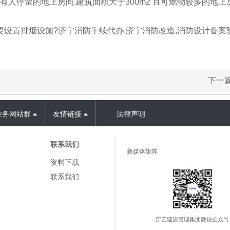
有人停留的地上房间,建筑面积大于300m2 且可燃物较多的地上
置排烟设施?济宁消防手续代办,济宁消防改造,消防设计备案
下一
业务网站群
友情链接
法律声明
联系我们
新媒体矩阵
资料下载
联系我们
穿云建设管理集团
微信公众号